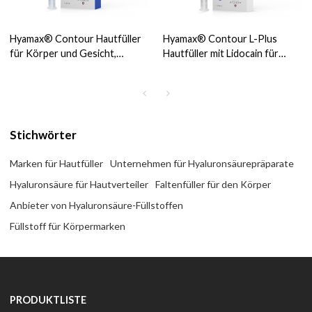
Hyamax® Contour Hautfüller
Hyamax® Contour L-Plus
für Körper und Gesicht,
Hautfüller mit Lidocain für
Lieferant von
Körper und Gesicht, Lieferant
Hyaluronsäurefüllern,
von Hyaluronsäure-Füllern,
Großhandel und
Großhandel und
kundenspezifisch
kundenspezifisch
Stichwörter
Marken für Hautfüller
Unternehmen für Hyaluronsäurepräparate
Hyaluronsäure für Hautverteiler
Faltenfüller für den Körper
Anbieter von Hyaluronsäure-Füllstoffen
Füllstoff für Körpermarken
PRODUKTLISTE