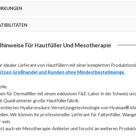
IRKUNGEN
TIBILITÄTEN
lhinweise Für Hautfüller Und Mesotherapie
r idealer Lieferant von Hautfüllern mit einer kompletten Produktions
ützen Großhandel und Kunden ohne Mindestbestellmenge.
ile.
en für Dermalfiller mit einem exklusiven F&E-Labor in der Schweiz un
96 Quadratmeter große Hautfüllerfabrik.
atentierten Hyaluronsäure-Vernetzungstechnologie von Hyamax® kön
ellen. Wir können Ihr professioneller Lieferant für Faltenfüller, Wangen
 sein.
st auch ein Mesotherapie-Anbieter und forscht an weiteren Produkt