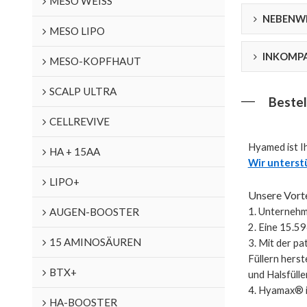
MESO WEISS
NEBENW
MESO LIPO
INKOMPA
MESO-KOPFHAUT
SCALP ULTRA
Bestel
CELLREVIVE
Hyamed ist Ih
HA + 15AA
Wir unterst
LIPO+
Unsere Vorte
AUGEN-BOOSTER
1. Unternehm
2. Eine 15.5
15 AMINOSÄUREN
3. Mit der p
Füllern herst
BTX+
und Halsfüller
4. Hyamax® i
HA-BOOSTER