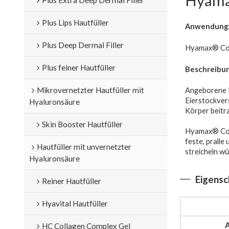
Hyamax
Plus Lips Hautfüller
Anwendung
Plus Deep Dermal Filler
Hyamax® Con
Plus feiner Hautfüller
Beschreibun
Mikrovernetzter Hautfüller mit
Angeborene E
Eierstockver
Hyaluronsäure
Körper beitr
Skin Booster Hautfüller
Hyamax® Cont
feste, pralle
Hautfüller mit unvernetzter
streicheln wü
Hyaluronsäure
Eigensc
Reiner Hautfüller
Hyavital Hautfüller
A
HC Collagen Complex Gel