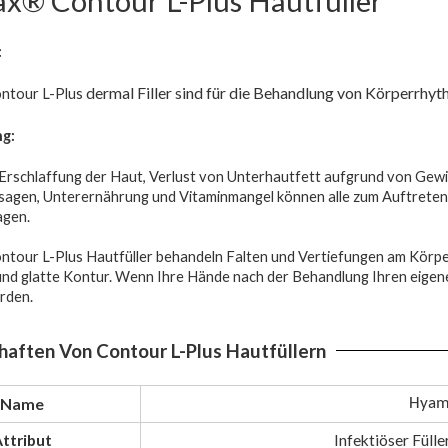
® Contour L-Plus Hautfüller
:
dermal
Filler sind für die Behandlung von Körperrh
tour L-Plus
g:
rschlaffung der Haut, Verlust von Unterhautfett aufgrund von Gewic
sagen, Unterernährung und Vitaminmangel können alle zum Auftreten 
agen.
our L-Plus Hautfüller behandeln Falten und Vertiefungen am Körper
 und glatte Kontur. Wenn Ihre Hände nach der Behandlung Ihren eigenen
rden.
haften Von Contour L-Plus Hautfüllern
Name
Hyama
ttribut
Infektiöser Füll