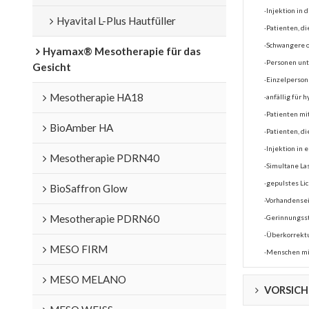
·Injektion in 
Hyavital L-Plus Hautfüller
·Patienten, d
·Schwangere o
Hyamax® Mesotherapie für das
·Personen unt
Gesicht
·Einzelperso
Mesotherapie HA18
·anfällig für
·Patienten m
BioAmber HA
·Patienten, di
·Injektion in
Mesotherapie PDRN40
·Simultane La
·gepulstes Li
BioSaffron Glow
·Vorhandensei
Mesotherapie PDRN60
·Gerinnungsst
·Überkorrekt
MESO FIRM
·Menschen mi
MESO MELANO
VORSIC