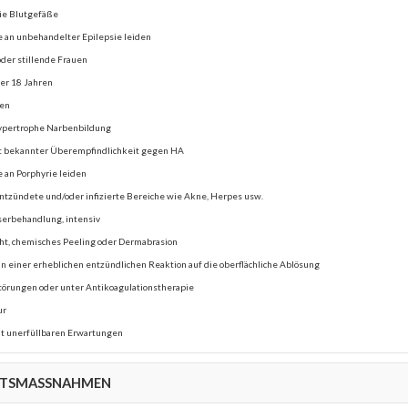
die Blutgefäße
ie an unbehandelter Epilepsie leiden
der stillende Frauen
er 18 Jahren
nen
 hypertrophe Narbenbildung
it bekannter Überempfindlichkeit gegen HA
e an Porphyrie leiden
 entzündete und/oder infizierte Bereiche wie Akne, Herpes usw.
serbehandlung, intensiv
cht, chemisches Peeling oder Dermabrasion
n einer erheblichen entzündlichen Reaktion auf die oberflächliche Ablösung
örungen oder unter Antikoagulationstherapie
ur
t unerfüllbaren Erwartungen
HTSMASSNAHMEN