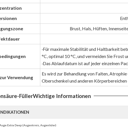
zentration
ersionen
Enth
ügungszone
Brust, Hals, Hüften, Innensei
fektdauer
·Für maximale Stabilität und Haltbarkeit bet
bedingungen
°C, optimal 10 °C, und vermeiden Sie Frost u
·Das Ablaufdatum ist auf jeder einzelnen P
Es wird zur Behandlung von Falten, Atrophie 
 zur Verwendung
Oberschenkel und anderen Körperbereichen 
nsäure-Füller
Wichtige Informationen
NDIKATIONEN
s Auge Extra Deep (Augenkreis, Augenlider)