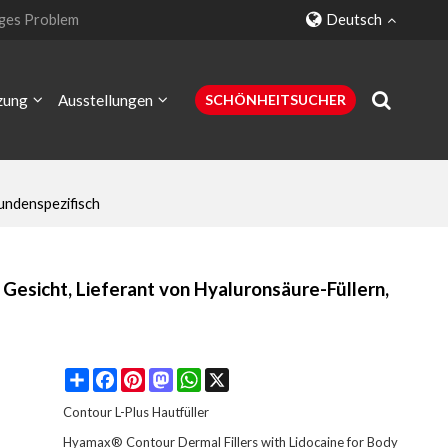
ges Problem
Deutsch
zung
Ausstellungen
SCHÖNHEITSUCHER
undenspezifisch
Kontaktiere uns
Gesicht, Lieferant von Hyaluronsäure-Füllern,
Share
Facebook
Pinterest
Mastodon
WhatsApp
X
Contour L-Plus Hautfüller
Hyamax® Contour Dermal Fillers with Lidocaine for Body