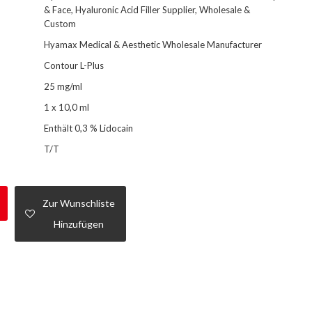
& Face, Hyaluronic Acid Filler Supplier, Wholesale &
Custom
Hyamax Medical & Aesthetic Wholesale Manufacturer
Contour L-Plus
25 mg/ml
1 x 10,0 ml
Enthält 0,3 % Lidocain
T/T
Zur Wunschliste
Hinzufügen