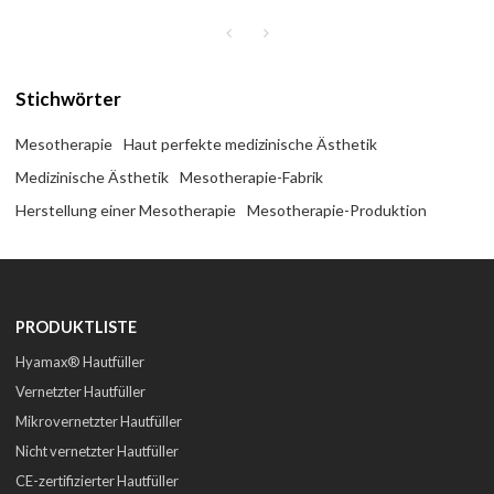
Ästhetik, Support im
Großhandel und nach Maß
Stichwörter
Mesotherapie
Haut perfekte medizinische Ästhetik
Medizinische Ästhetik
Mesotherapie-Fabrik
Herstellung einer Mesotherapie
Mesotherapie-Produktion
PRODUKTLISTE
Hyamax® Hautfüller
Vernetzter Hautfüller
Mikrovernetzter Hautfüller
Nicht vernetzter Hautfüller
CE-zertifizierter Hautfüller