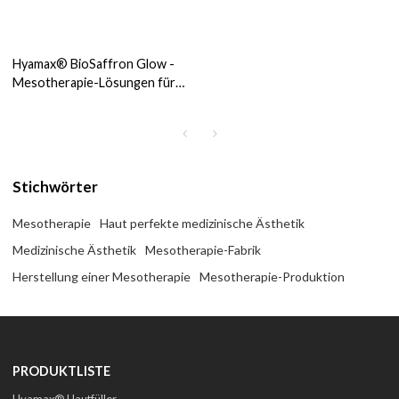
Hyamax® BioSaffron Glow -
Mesotherapie-Lösungen für
die kosmetische Ästhetik der
Hautpflege, Unterstützung im
Großhandel und für
Sonderanfertigungen
Stichwörter
Mesotherapie
Haut perfekte medizinische Ästhetik
Medizinische Ästhetik
Mesotherapie-Fabrik
Herstellung einer Mesotherapie
Mesotherapie-Produktion
PRODUKTLISTE
Hyamax® Hautfüller