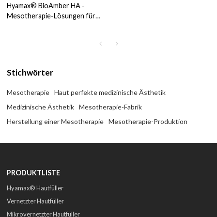
Hyamax® BioAmber HA -
Mesotherapie-Lösungen für
die kosmetische Ästhetik der
Hautpflege, Support im
Großhandel und für
Sonderanfertigungen
Stichwörter
Mesotherapie
Haut perfekte medizinische Ästhetik
Medizinische Ästhetik
Mesotherapie-Fabrik
Herstellung einer Mesotherapie
Mesotherapie-Produktion
PRODUKTLISTE
Hyamax® Hautfüller
Vernetzter Hautfüller
Mikrovernetzter Hautfüller