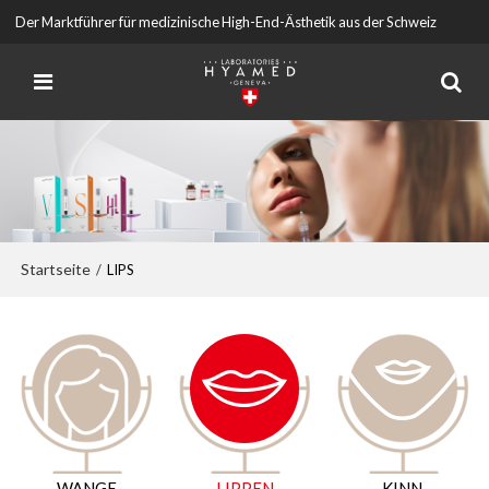
Der Marktführer für medizinische High-End-Ästhetik aus der Schweiz
Startseite
/
LIPS
WANGE
LIPPEN
KINN