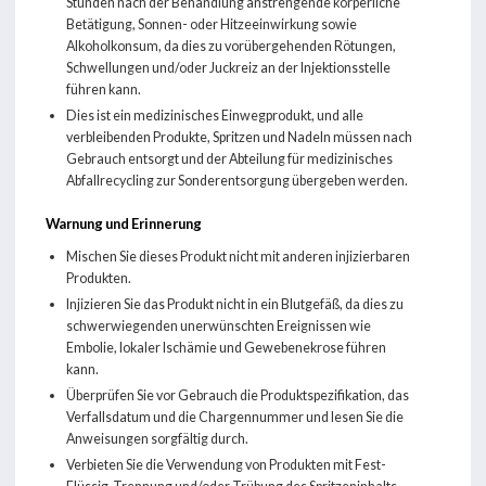
Stunden nach der Behandlung anstrengende körperliche
Betätigung, Sonnen- oder Hitzeeinwirkung sowie
Alkoholkonsum, da dies zu vorübergehenden Rötungen,
Schwellungen und/oder Juckreiz an der Injektionsstelle
führen kann.
Dies ist ein medizinisches Einwegprodukt, und alle
verbleibenden Produkte, Spritzen und Nadeln müssen nach
Gebrauch entsorgt und der Abteilung für medizinisches
Abfallrecycling zur Sonderentsorgung übergeben werden.
Warnung und Erinnerung
Mischen Sie dieses Produkt nicht mit anderen injizierbaren
Produkten.
Injizieren Sie das Produkt nicht in ein Blutgefäß, da dies zu
schwerwiegenden unerwünschten Ereignissen wie
Embolie, lokaler Ischämie und Gewebenekrose führen
kann.
Überprüfen Sie vor Gebrauch die Produktspezifikation, das
Verfallsdatum und die Chargennummer und lesen Sie die
Anweisungen sorgfältig durch.
Verbieten Sie die Verwendung von Produkten mit Fest-