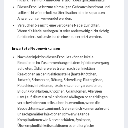
Flüssig-Trennung und/oder Trübung des Spritzeninhalts.
Dieses Produkt ist zum einmaligen Gebrauch bestimmt und
sollte nicht wiederholt zur Sterilisation oder in separaten
Anwendungen verwendet werden.
Versuchen Sie nicht, eine verbogene Nadel zu richten.
Wenn die Nadel verbogen ist oder anderweitig nicht richtig
funktioniert, sollte sie durch eine neue ersetzt werden.
Erwartete Nebenwirkungen
Nach der Injektion dieses Produkts können lokale
Reaktionen im Zusammenhang mit dem Injektionsvorgang
auftreten. Üblicherweise treten nach der Injektion
Reaktionen an der Injektionsstelle (harte Knötchen,
Juckreiz, Schmerzen, Rötung, Schwellung, Blutergüsse,
Petechien, Infektionen, lokale Entzündungsreaktionen,
Bildung von Narben, Knötchen, Granulomen, Allergien
usw.) auf, die meist mild sind und abklingen oder abklingen
verschwinden von selbst ohne Intervention, wenn die
Beobachtungszeit zunimmt. Gelegentlich können aufgrund
unsachgemäßer Injektionen schwerwiegende
Komplikationen wie Nervenschäden, Synkopen,
Überempfindlichkeitsreaktionen oder allergische