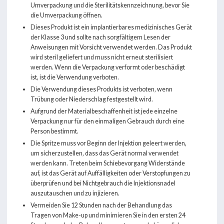
Umverpackung und die Sterilitätskennzeichnung, bevor Sie
die Umverpackung öffnen.
Dieses Produkt ist ein implantierbares medizinisches Gerät
der Klasse 3 und sollte nach sorgfältigem Lesen der
Anweisungen mit Vorsicht verwendet werden. Das Produkt
wird steril geliefert und muss nicht erneut sterilisiert
werden. Wenn die Verpackung verformt oder beschädigt
ist, ist die Verwendung verboten.
Die Verwendung dieses Produkts ist verboten, wenn
Trübung oder Niederschlag festgestellt wird.
Aufgrund der Materialbeschaffenheit ist jede einzelne
Verpackung nur für den einmaligen Gebrauch durch eine
Person bestimmt.
Die Spritze muss vor Beginn der Injektion geleert werden,
um sicherzustellen, dass das Gerät normal verwendet
werden kann. Treten beim Schiebevorgang Widerstände
auf, ist das Gerät auf Auffälligkeiten oder Verstopfungen zu
überprüfen und bei Nichtgebrauch die Injektionsnadel
auszutauschen und zu injizieren.
Vermeiden Sie 12 Stunden nach der Behandlung das
Tragen von Make-up und minimieren Sie in den ersten 24