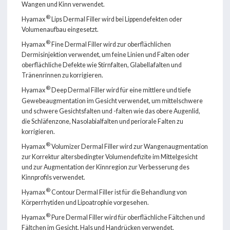
Wangen und Kinn verwendet.
®
Hyamax
Lips Dermal Filler wird bei Lippendefekten oder
Volumenaufbau eingesetzt.
®
Hyamax
Fine Dermal Filler wird zur oberflächlichen
Dermisinjektion verwendet, um feine Linien und Falten oder
oberflächliche Defekte wie Stirnfalten, Glabellafalten und
Tränenrinnen zu korrigieren.
®
Hyamax
Deep Dermal Filler wird für eine mittlere und tiefe
Gewebeaugmentation im Gesicht verwendet, um mittelschwere
und schwere Gesichtsfalten und -falten wie das obere Augenlid,
die Schläfenzone, Nasolabialfalten und periorale Falten zu
korrigieren.
®
Hyamax
Volumizer Dermal Filler wird zur Wangenaugmentation
zur Korrektur altersbedingter Volumendefizite im Mittelgesicht
und zur Augmentation der Kinnregion zur Verbesserung des
Kinnprofils verwendet.
®
Hyamax
Contour Dermal Filler ist für die Behandlung von
Körperrhytiden und Lipoatrophie vorgesehen.
®
Hyamax
Pure Dermal Filler wird für oberflächliche Fältchen und
Fältchen im Gesicht, Hals und Handrücken verwendet.