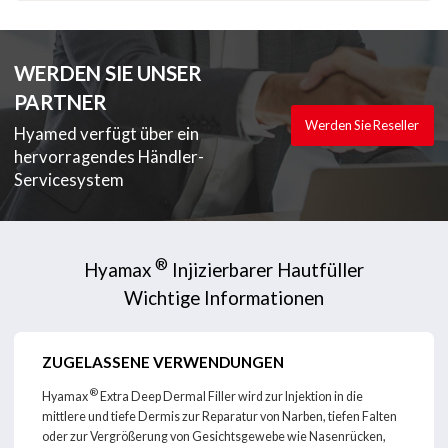
WERDEN SIE UNSER
PARTNER
Werden Sie Reseller
Hyamed verfügt über ein
hervorragendes Händler-
Servicesystem
®
Hyamax
Injizierbarer Hautfüller
Wichtige Informationen
ZUGELASSENE VERWENDUNGEN
®
Hyamax
Extra Deep Dermal Filler wird zur Injektion in die
mittlere und tiefe Dermis zur Reparatur von Narben, tiefen Falten
oder zur Vergrößerung von Gesichtsgewebe wie Nasenrücken,