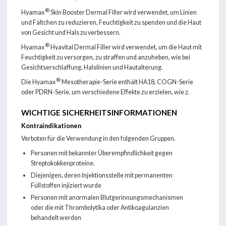
®
Hyamax
Skin Booster Dermal Filler wird verwendet, um Linien
und Fältchen zu reduzieren, Feuchtigkeit zu spenden und die Haut
von Gesicht und Hals zu verbessern.
®
Hyamax
Hyavital Dermal Filler wird verwendet, um die Haut mit
Feuchtigkeit zu versorgen, zu straffen und anzuheben, wie bei
Gesichtserschlaffung, Halslinien und Hautalterung.
®
Die Hyamax
Mesotherapie-Serie enthält HA18, COGN-Serie
oder PDRN-Serie, um verschiedene Effekte zu erzielen, wie z.
WICHTIGE SICHERHEITSINFORMATIONEN
Kontraindikationen
Verboten für die Verwendung in den folgenden Gruppen.
Personen mit bekannter Überempfindlichkeit gegen
Streptokokkenproteine.
Diejenigen, deren Injektionsstelle mit permanenten
Füllstoffen injiziert wurde
Personen mit anormalen Blutgerinnungsmechanismen
oder die mit Thrombolytika oder Antikoagulanzien
behandelt werden