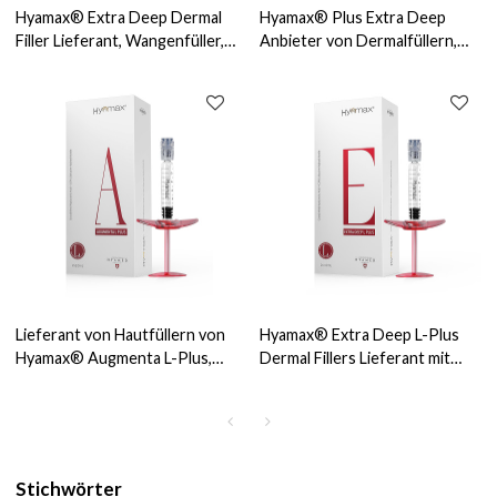
Hyamax® Extra Deep Dermal
Hyamax® Plus Extra Deep
Filler Lieferant, Wangenfüller,
Anbieter von Dermalfüllern,
Kinnfüller, Support
CE-zertifiziert, Unterstützung
Großhandel und Custom
für Großhandel und Kunden
Lieferant von Hautfüllern von
Hyamax® Extra Deep L-Plus
Hyamax® Augmenta L-Plus,
Dermal Fillers Lieferant mit
Wangenfüller mit Lidocain,
Lidocain, Wangenfüller,
Kinnfüller, Support im
Kinnfüller, Support im
Großhandel und nach Maß
Großhandel und nach Maß
Stichwörter