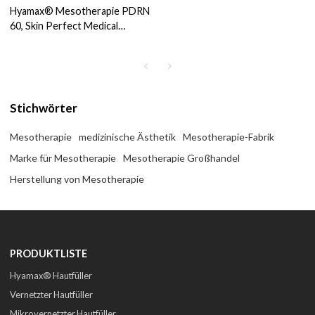
Hyamax® Mesotherapie PDRN
60, Skin Perfect Medical
Aesthetics Factory, Support
für Groß- und
Maßanfertigungen
Stichwörter
Mesotherapie
medizinische Ästhetik
Mesotherapie-Fabrik
Marke für Mesotherapie
Mesotherapie Großhandel
Herstellung von Mesotherapie
PRODUKTLISTE
Hyamax® Hautfüller
Vernetzter Hautfüller
Mikrovernetzter Hautfüller