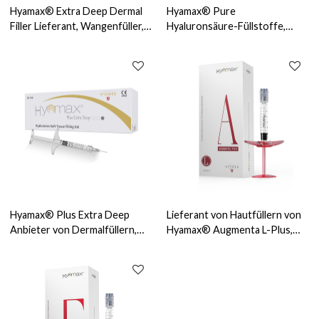
Hyamax® Extra Deep Dermal
Hyamax® Pure
Filler Lieferant, Wangenfüller,
Hyaluronsäure-Füllstoffe,
Kinnfüller, Support
Fabrik für Hautfüllstoffe für
Großhandel und Custom
Großhandel und
kundenspezifische Zwecke
Hyamax® Plus Extra Deep
Lieferant von Hautfüllern von
Anbieter von Dermalfüllern,
Hyamax® Augmenta L-Plus,
CE-zertifiziert, Unterstützung
Wangenfüller mit Lidocain,
für Großhandel und Kunden
Kinnfüller, Support im
Großhandel und nach Maß