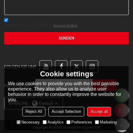
Stimme ich Service-Artikel zu,
Service-Artikel
SENDEN
FOLGEN SIE UNS
Cookie settings
We use cookies to provide you with the best possible
ABONNEMENT
experience. They also allow us to analyze user
behavior in order to constantly improve the website for
you.
SPRACHE:
Deutsch
Reject All
Accept Selection
Accept all
Necessary
Analytics
Preferences
Marketing
Copyright © 2026
Laboratories Hyamed SA