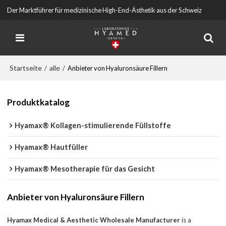
Der Marktführer für medizinische High-End-Ästhetik aus der Schweiz
Startseite
alle
/
/
Anbieter von Hyaluronsäure Fillern
Produktkatalog
Hyamax® Kollagen-stimulierende Füllstoffe
Hyamax® Hautfüller
Hyamax® Mesotherapie für das Gesicht
Anbieter von Hyaluronsäure Fillern
Hyamax Medical & Aesthetic Wholesale Manufacturer
is a