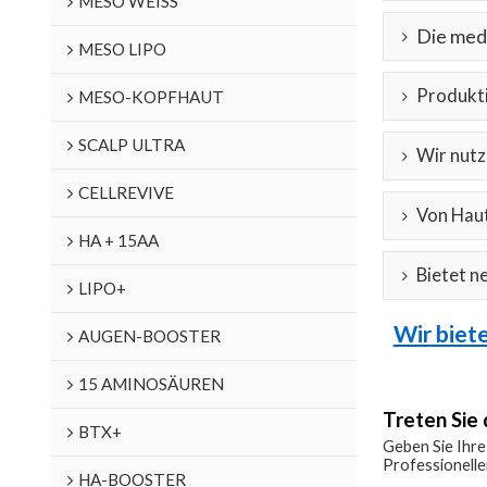
MESO WEISS
Die medi
MESO LIPO
Produkti
MESO-KOPFHAUT
SCALP ULTRA
Wir nutz
CELLREVIVE
Von Haut
HA + 15AA
Bietet n
LIPO+
Wir biet
AUGEN-BOOSTER
15 AMINOSÄUREN
Treten Si
BTX+
Geben Sie Ihre
Professionelle
HA-BOOSTER