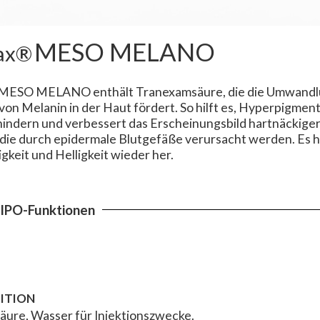
MESO MELANO
ax®
ESO MELANO enthält Tranexamsäure, die die Umwandlung
von Melanin in der Haut fördert. So hilft es, Hyperpigmen
hindern und verbessert das Erscheinungsbild hartnäckige
die durch epidermale Blutgefäße verursacht werden. Es hel
keit und Helligkeit wieder her.
IPO-Funktionen
ITION
ure, Wasser für Injektionszwecke.