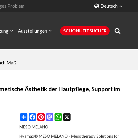
ges Problem
Deutsch
zung
Ausstellungen
SCHÖNHEITSUCHER
nach Maß
Kontaktiere uns
tische Ästhetik der Hautpflege, Support im
Share
Facebook
Pinterest
Mastodon
WhatsApp
X
MESO MELANO
Hyamax® MESO MELANO - Mesotherapy Solutions for