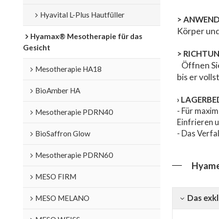
Hyavital L-Plus Hautfüller
>
ANWEND
Körper und
Hyamax® Mesotherapie für das
Gesicht
>
RICHTU
Öffnen Si
Mesotherapie HA18
bis er voll
BioAmber HA
›
LAGERBE
- Für maxim
Mesotherapie PDRN40
Einfrieren 
- Das Verfa
BioSaffron Glow
Mesotherapie PDRN60
Hyamed
MESO FIRM
Das exkl
MESO MELANO