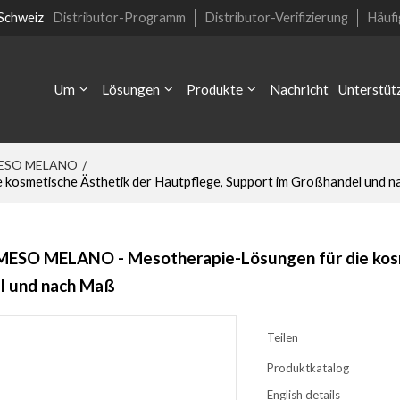
 Schweiz
Distributor-Programm
Distributor-Verifizierung
Häufi
Um
Lösungen
Produkte
Nachricht
Unterstüt
ESO MELANO
/
smetische Ästhetik der Hautpflege, Support im Großhandel und 
SO MELANO - Mesotherapie-Lösungen für die kosme
l und nach Maß
Teilen
Produktkatalog
English details