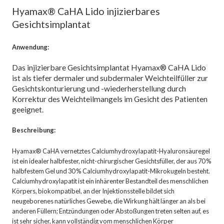
Hyamax® CaHA Lido injizierbares
Gesichtsimplantat
Anwendung:
Das injizierbare Gesichtsimplantat Hyamax® CaHA Lido
ist als tiefer dermaler und subdermaler Weichteilfüller zur
Gesichtskonturierung und -wiederherstellung durch
Korrektur des Weichteilmangels im Gesicht des Patienten
geeignet.
Beschreibung:
Hyamax® CaHA vernetztes Calciumhydroxylapatit-Hyaluronsäuregel
ist ein idealer halbfester, nicht-chirurgischer Gesichtsfüller, der aus 70 %
halbfestem Gel und 30 % Calciumhydroxylapatit-Mikrokugeln besteht.
Calciumhydroxylapatit ist ein inhärenter Bestandteil des menschlichen
Körpers, biokompatibel, an der Injektionsstelle bildet sich
neugeborenes natürliches Gewebe, die Wirkung hält länger an als bei
anderen Füllern; Entzündungen oder Abstoßungen treten selten auf, es
ist sehr sicher, kann vollständig vom menschlichen Körper