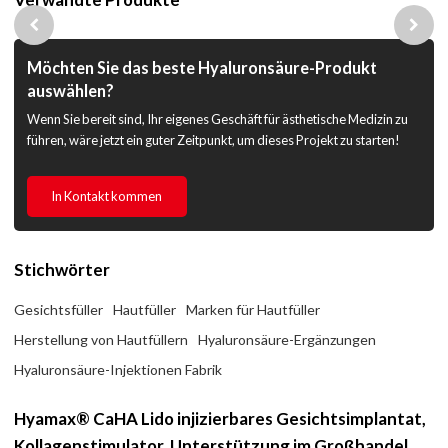
Möchten Sie das beste Hyaluronsäure-Produkt
auswählen?
Wenn Sie bereit sind, Ihr eigenes Geschäft für ästhetische Medizin zu
führen, wäre jetzt ein guter Zeitpunkt, um dieses Projekt zu starten!
In Kontakt kommen
Stichwörter
Gesichtsfüller
Hautfüller
Marken für Hautfüller
Herstellung von Hautfüllern
Hyaluronsäure-Ergänzungen
Hyaluronsäure-Injektionen Fabrik
Hyamax® CaHA Lido injizierbares Gesichtsimplantat,
Kollagenstimulator, Unterstützung im Großhandel