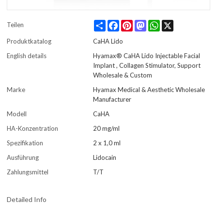
Share
Facebook
Pinterest
Mastodon
WhatsApp
X
Teilen
Produktkatalog
CaHA Lido
English details
Hyamax® CaHA Lido Injectable Facial
Implant , Collagen Stimulator, Support
Wholesale & Custom
Marke
Hyamax Medical & Aesthetic Wholesale
Manufacturer
Modell
CaHA
HA-Konzentration
20 mg/ml
Spezifikation
2 x 1,0 ml
Ausführung
Lidocain
Zahlungsmittel
T/T
Detailed Info