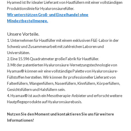
Hyamed ist Ihr idealer Lieferant von Hautfüllern mit einer vollständigen
Produktionslinie für Hyaluronsäurefüller.
Wir unterstützen Groß- und Einzelhandel ohne
Mindestbestellmenge.
Unsere Vorteile.
1. Unternehmen für Hautfüller mit einem exklusiven F&E-Labor in der
Schweiz und Zusammenarbeit mit zahlreichen Laboren und
Universitäten.
2. Eine 15.596 Quadratmeter große Fabrik für Hautfüller.
3. Mit der patentierten Hyaluronsäure-Vernetzungstechnologie von
Hyamax® können wir eine vollständige Palette von Hyaluronsäure-
Füllstoffen herstellen. Wir können Ihr professioneller Lieferant von
Faltenfüllern, Wangenfüllern, Nasenfüllern, Kinnfüllern, Körperfüllern,
Gesichtsfüllern und Halsfüllern sein.
4. Hyamax® ist auch ein Mesotherapie-Anbieter und erforscht weitere
Hautpflegeprodukte auf Hyaluronsäurebasis.
Nutzen Sie den Moment und kontaktieren Sie uns für weitere
Informationen!