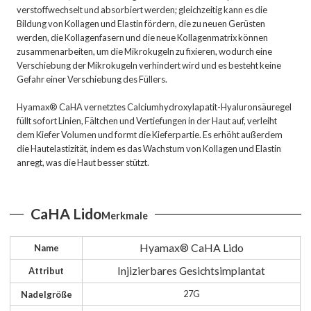
verstoffwechselt und absorbiert werden; gleichzeitig kann es die
Bildung von Kollagen und Elastin fördern, die zu neuen Gerüsten
werden, die Kollagenfasern und die neue Kollagenmatrix können
zusammenarbeiten, um die Mikrokugeln zu fixieren, wodurch eine
Verschiebung der Mikrokugeln verhindert wird und es besteht keine
Gefahr einer Verschiebung des Füllers.
Hyamax® CaHA vernetztes Calciumhydroxylapatit-Hyaluronsäuregel
füllt sofort Linien, Fältchen und Vertiefungen in der Haut auf, verleiht
dem Kiefer Volumen und formt die Kieferpartie. Es erhöht außerdem
die Hautelastizität, indem es das Wachstum von Kollagen und Elastin
anregt, was die Haut besser stützt.
CaHA Lido
Merkmale
Hyamax® CaHA Lido
Name
Injizierbares Gesichtsimplantat
Attribut
27G
Nadelgröße