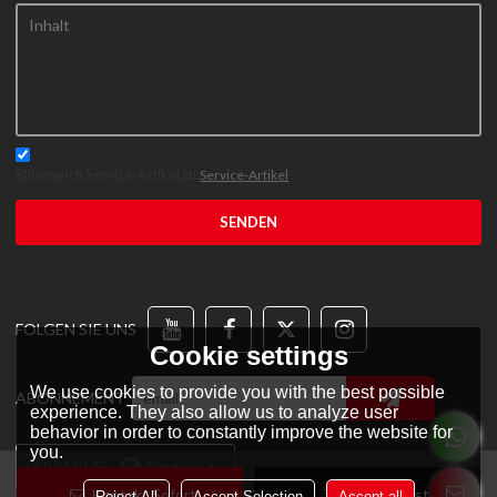
Stimme ich Service-Artikel zu,
Service-Artikel
SENDEN
FOLGEN SIE UNS
Cookie settings
We use cookies to provide you with the best possible
ABONNEMENT
experience. They also allow us to analyze user
behavior in order to constantly improve the website for
you.
SPRACHE:
Deutsch
Kontakt Sofort
Zur Wunschliste
Reject All
Accept Selection
Accept all