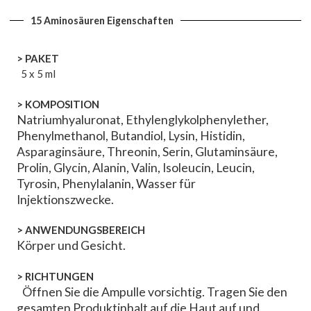
15 Aminosäuren Eigenschaften
> PAKET
5 x 5 ml
>
KOMPOSITION
Natriumhyaluronat, Ethylenglykolphenylether,
Phenylmethanol, Butandiol, Lysin, Histidin,
Asparaginsäure, Threonin, Serin, Glutaminsäure,
Prolin, Glycin, Alanin, Valin, Isoleucin, Leucin,
Tyrosin, Phenylalanin, Wasser für
Injektionszwecke.
>
ANWENDUNGSBEREICH
Körper und Gesicht.
>
RICHTUNGEN
Öffnen Sie die Ampulle vorsichtig. Tragen Sie den
gesamten Produktinhalt auf die Haut auf und