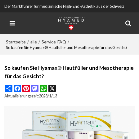
Der Marktführer für medizinische High-End-Ästhetik aus der Schweiz
Startseite
alle
Service-FAQ
/
/
/
So kaufen Sie Hyamax® Hautfüller und Mesotherapie für das Gesicht?
So kaufen Sie Hyamax® Hautfüller und Mesotherapie
für das Gesicht?
Share
Facebook
Pinterest
Mastodon
WhatsApp
X
Aktualisierungszeit:
2023/1/13