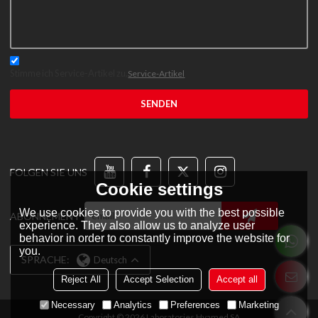
Stimme ich Service-Artikel zu,
Service-Artikel
SENDEN
FOLGEN SIE UNS
Cookie settings
We use cookies to provide you with the best possible
ABONNEMENT
experience. They also allow us to analyze user
behavior in order to constantly improve the website for
you.
SPRACHE:
Deutsch
Reject All
Accept Selection
Accept all
Necessary
Analytics
Preferences
Marketing
Copyright © 2026
Laboratories Hyamed SA