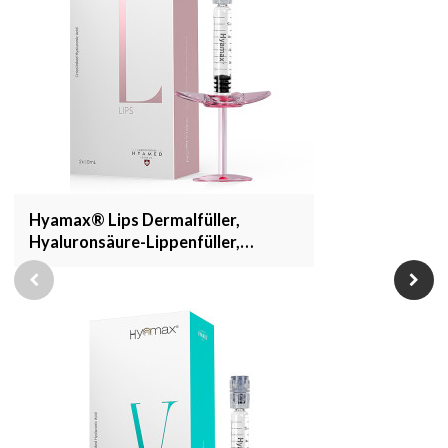
Hyamax® Lips Dermalfüller,
Hyaluronsäure-Lippenfüller,
Hersteller von Lippeninjektionen,
Großhandel und kundenspezifisch