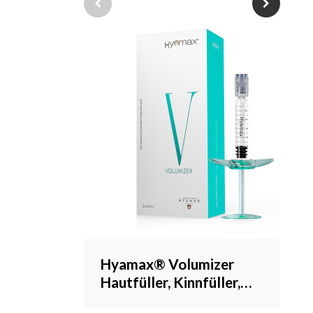
Lippenfüller, Hersteller von
Lippeninjektionen,
Großhandel und
kundenspezifisch
Hyamax® Volumizer
Hautfüller, Kinnfüller,
Lieferant von