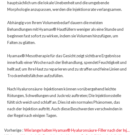
hauptsächlich um die lokale Unebenheit und die umgebende
Morphologie anzupassen, werden die Injektionsrate verlangsamen.
Abhängig von Ihrem Volumenbedarf dauern die meisten
Behandlungen mit Hyamax® Hautfüllern weniger als eine Stunde und
beginnen fast sofort zu wirken, indem sie Volumen hinzufügen, um
Falten zu glätten.
Hyamax® Mesotherapie für das Gesicht zeigt sichtbare Ergebnisse
innerhalb einer Woche nach der Behandlung, spendet Feuchtigkeit und
hellt auf, um Ihre Haut zu reparieren und zu straffen und feine Linien und
Trockenheitsfältchen aufzufüllen.
Nach Hyaluronsäure-Injektionen können vorübergehend leichte
Rötungen, Schwellungen und Juckreiz auftreten; Die Injektionsstelle
fühlt sich weich und schlaff an. Dies ist ein normales Phänomen, das
nach der Injektion auftritt. Auch diese Beschwerden verschwinden in
der Regel nach einigen Tagen.
Vorherige
Wie lange halten Hyamax® Hyaluronsäure-Filler nach der Injektion?