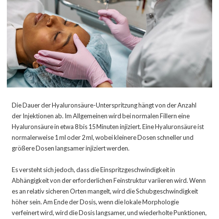
Die Dauer der Hyaluronsäure-Unterspritzung hängt von der Anzahl
der Injektionen ab. Im Allgemeinen wird bei normalen Fillern eine
Hyaluronsäure in etwa 8 bis 15 Minuten injiziert. Eine Hyaluronsäure ist
normalerweise 1 ml oder 2 ml, wobei kleinere Dosen schneller und
größere Dosen langsamer injiziert werden.
Es versteht sich jedoch, dass die Einspritzgeschwindigkeit in
Abhängigkeit von der erforderlichen Feinstruktur variieren wird. Wenn
es an relativ sicheren Orten mangelt, wird die Schubgeschwindigkeit
höher sein. Am Ende der Dosis, wenn die lokale Morphologie
verfeinert wird, wird die Dosis langsamer, und wiederholte Punktionen,