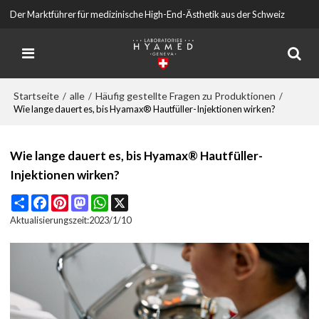
Der Marktführer für medizinische High-End-Ästhetik aus der Schweiz
Startseite
alle
Häufig gestellte Fragen zu Produktionen
/
/
/
Wie lange dauert es, bis Hyamax® Hautfüller-Injektionen wirken?
Wie lange dauert es, bis Hyamax® Hautfüller-
Injektionen wirken?
Share
Facebook
Pinterest
Mastodon
WhatsApp
X
Aktualisierungszeit:
2023/1/10