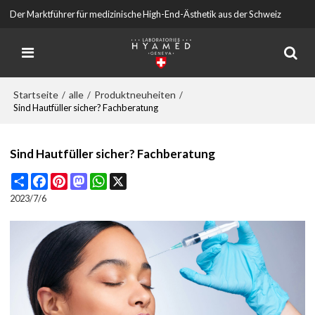
Der Marktführer für medizinische High-End-Ästhetik aus der Schweiz
Startseite
alle
Produktneuheiten
/
/
/
Sind Hautfüller sicher? Fachberatung
Sind Hautfüller sicher? Fachberatung
Share
Facebook
Pinterest
Mastodon
WhatsApp
X
2023/7/6