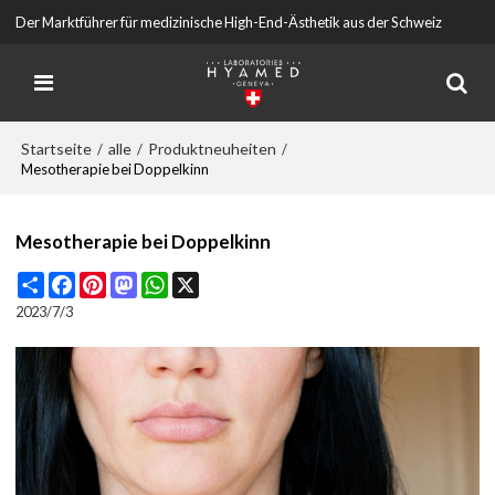
Der Marktführer für medizinische High-End-Ästhetik aus der Schweiz
Startseite
alle
Produktneuheiten
/
/
/
Mesotherapie bei Doppelkinn
Mesotherapie bei Doppelkinn
Share
Facebook
Pinterest
Mastodon
WhatsApp
X
2023/7/3