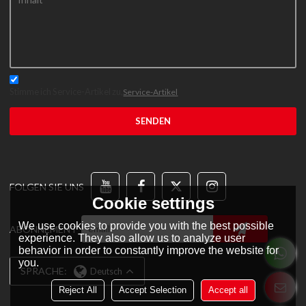
Stimme ich Service-Artikel zu,
Service-Artikel
SENDEN
FOLGEN SIE UNS
Cookie settings
We use cookies to provide you with the best possible
ABONNEMENT
experience. They also allow us to analyze user
behavior in order to constantly improve the website for
you.
SPRACHE:
Deutsch
Reject All
Accept Selection
Accept all