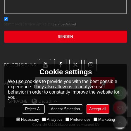
Stimme ich Service-Artikel zu,
Service-Artikel
SENDEN
FOLGEN SIE UNS
Cookie settings
We use cookies to provide you with the best possible
ABONNEMENT
experience. They also allow us to analyze user
behavior in order to constantly improve the website for
you.
SPRACHE:
Deutsch
Reject All
Accept Selection
Accept all
Necessary
Analytics
Preferences
Marketing
Copyright © 2026
Laboratories Hyamed SA