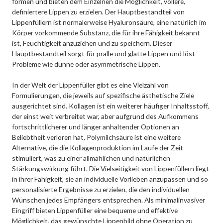
formen und bieten dem Einzelnen die Möglichkeit, vollere,
definiertere Lippen zu erzielen. Der Hauptbestandteil von
Lippenfüllern ist normalerweise Hyaluronsäure, eine natürlich im
Körper vorkommende Substanz, die für ihre Fähigkeit bekannt
ist, Feuchtigkeit anzuziehen und zu speichern. Dieser
Hauptbestandteil sorgt für pralle und glatte Lippen und löst
Probleme wie dünne oder asymmetrische Lippen.
In der Welt der Lippenfüller gibt es eine Vielzahl von
Formulierungen, die jeweils auf spezifische ästhetische Ziele
ausgerichtet sind. Kollagen ist ein weiterer häufiger Inhaltsstoff,
der einst weit verbreitet war, aber aufgrund des Aufkommens
fortschrittlicherer und länger anhaltender Optionen an
Beliebtheit verloren hat. Polymilchsäure ist eine weitere
Alternative, die die Kollagenproduktion im Laufe der Zeit
stimuliert, was zu einer allmählichen und natürlichen
Stärkungswirkung führt. Die Vielseitigkeit von Lippenfüllern liegt
in ihrer Fähigkeit, sie an individuelle Vorlieben anzupassen und so
personalisierte Ergebnisse zu erzielen, die den individuellen
Wünschen jedes Empfängers entsprechen. Als minimalinvasiver
Eingriff bieten Lippenfüller eine bequeme und effektive
Möglichkeit, das gewünschte Lippenbild ohne Operation zu