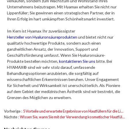
verkaufen, sondern zum Wachstum und Wohlstand Ihres
Unternehmens beizutragen. Mit Hyamax erhalten Sie nicht nur
Lippenfüller; Sie gewinnen einen strategischen Partner, der in
Ihren Erfolg im hart umkämpften Schönheitsmarkt investiert.
Im Kern ist Hyamax Ihr zuverlässigster
Hersteller von Hyaluronsäureprodukten
und bietet nicht nur
qualitativ hochwertige Produkte, sondern auch einen
ganzheitlichen Ansatz, der Innovation, Support und
Geschäftsförderung umfasst. Wenn Sie Hyaluronsäure-
Produkte bestellen möchten,
kontaktieren Sie uns
bitte. Bei
HYAMAX® sind wir sehr stolz darauf, umfassende
Behandlungsoptionen anzubieten, die sorgfältig auf
wissenschaftlichen Erkenntnissen beruhen. Unser Engagement
für Sicherheit und Wirksamkeit ist unerschütterlich. Als Pioniere
auf dem Gebiet der medizinischen Ästhetik sind wir bestrebt, die
Grenzen des Möglichen zu erweitern.
Vorherige
5 Vorteile und erwartete Ergebnisse von Hautfüllern für die Lippen
Nächste
Wissen Sie, wann Sie mit der Verwendung kosmetischer Hautfüller beginnen sollten