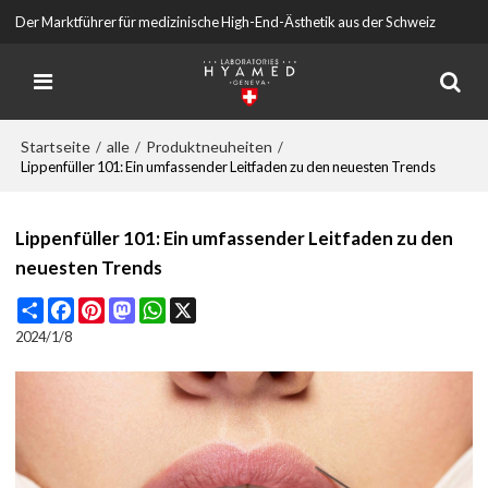
Der Marktführer für medizinische High-End-Ästhetik aus der Schweiz
Startseite
alle
Produktneuheiten
/
/
/
Lippenfüller 101: Ein umfassender Leitfaden zu den neuesten Trends
Lippenfüller 101: Ein umfassender Leitfaden zu den
neuesten Trends
Share
Facebook
Pinterest
Mastodon
WhatsApp
X
2024/1/8