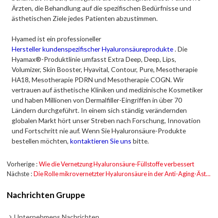
Ärzten, die Behandlung auf die spezifischen Bedürfnisse und
ästhetischen Ziele jedes Patienten abzustimmen.
Hyamed ist ein professioneller
Hersteller kundenspezifischer Hyaluronsäureprodukte
. Die
Hyamax®-Produktlinie umfasst Extra Deep, Deep, Lips,
Volumizer, Skin Booster, Hyavital, Contour, Pure, Mesotherapie
HA18, Mesotherapie PDRN und Mesotherapie COGN. Wir
vertrauen auf ästhetische Kliniken und medizinische Kosmetiker
und haben Millionen von Dermalfiller-Eingriffen in über 70
Ländern durchgeführt. In einem sich ständig verändernden
globalen Markt hört unser Streben nach Forschung, Innovation
und Fortschritt nie auf. Wenn Sie Hyaluronsäure-Produkte
bestellen möchten,
kontaktieren Sie uns
bitte.
Vorherige
Wie die Vernetzung Hyaluronsäure-Füllstoffe verbessert
Nächste
Die Rolle mikrovernetzter Hyaluronsäure in der Anti-Aging-Ästhetik
Nachrichten Gruppe
Unternehmens Nachrichten