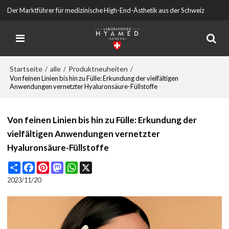
Der Marktführer für medizinische High-End-Ästhetik aus der Schweiz
Startseite
alle
Produktneuheiten
/
/
/
Von feinen Linien bis hin zu Fülle: Erkundung der vielfältigen
Anwendungen vernetzter Hyaluronsäure-Füllstoffe
Von feinen Linien bis hin zu Fülle: Erkundung der
vielfältigen Anwendungen vernetzter
Hyaluronsäure-Füllstoffe
Share
Facebook
Pinterest
Mastodon
WhatsApp
X
2023/11/20