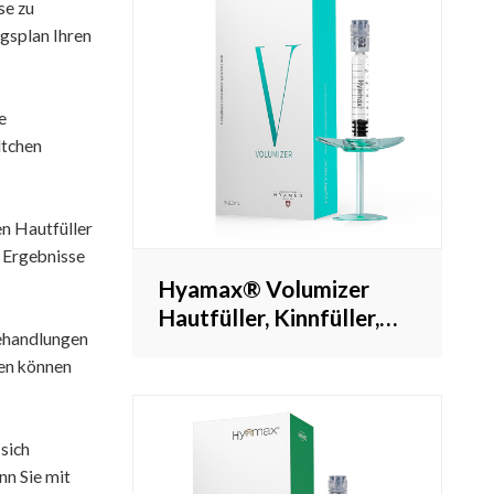
kundenspezifisch
se zu
gsplan Ihren
e
ltchen
n Hautfüller
e Ergebnisse
Hyamax® Volumizer
Hautfüller, Kinnfüller,
ehandlungen
Lieferant von
gen können
Hyaluronsäurefüllern,
Großhandel und
kundenspezifisch
sich
nn Sie mit