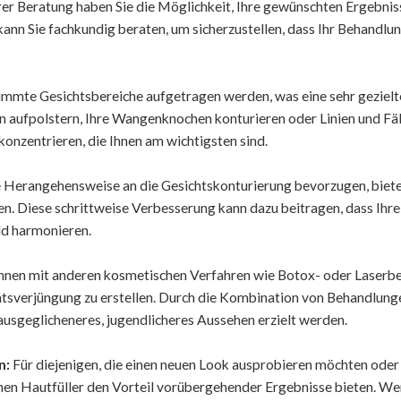
rer Beratung haben Sie die Möglichkeit, Ihre gewünschten Ergebnis
nn Sie fachkundig beraten, um sicherzustellen, dass Ihr Behandlun
timmte Gesichtsbereiche aufgetragen werden, was eine sehr gezielt
en aufpolstern, Ihre Wangenknochen konturieren oder Linien und Fä
konzentrieren, die Ihnen am wichtigsten sind.
e Herangehensweise an die Gesichtskonturierung bevorzugen, biete
ichen. Diese schrittweise Verbesserung kann dazu beitragen, dass Ihr
ld harmonieren.
nnen mit anderen kosmetischen Verfahren wie Botox- oder Laserb
htsverjüngung zu erstellen. Durch die Kombination von Behandlun
usgeglicheneres, jugendlicheres Aussehen erzielt werden.
n:
Für diejenigen, die einen neuen Look ausprobieren möchten oder 
nnen Hautfüller den Vorteil vorübergehender Ergebnisse bieten. We