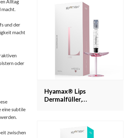
en Alltag
l macht.
fs und der
bigkeit macht
raktiven
olstern oder
Hyamax® Lips
Dermalfüller,
iese
Hyaluronsäure-
 eine subtile
Lippenfüller, Hersteller
 werden.
von Lippeninjektionen,
Großhandel und
beit zwischen