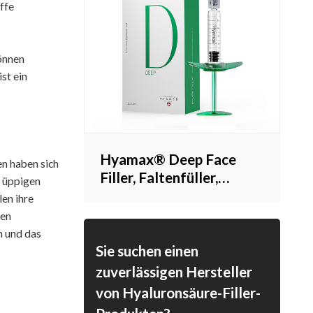
iffe
können
st ein
Hyamax® Deep Face
n haben sich
Filler, Faltenfüller,
s üppigen
Lieferant von
en ihre
Hautfüllern,
hen
Unterstützung für
n und das
Großhandel und Kunden
Sie suchen einen
zuverlässigen Hersteller
von Hyaluronsäure-Filler-