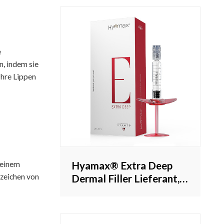
e
, indem sie
Ihre Lippen
Hyamax® Extra Deep
 einem
nzeichen von
Dermal Filler Lieferant,
Wangenfüller, Kinnfüller,
Support Großhandel und
Custom