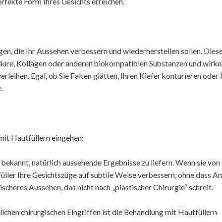
erfekte Form Ihres Gesichts erreichen.
en, die Ihr Aussehen verbessern und wiederherstellen sollen. Dies
säure, Kollagen oder anderen biokompatiblen Substanzen und wirken
eihen. Egal, ob Sie Falten glätten, Ihren Kiefer konturieren oder 
.
 mit Hautfüllern eingehen:
 bekannt, natürlich aussehende Ergebnisse zu liefern. Wenn sie von
üller Ihre Gesichtszüge auf subtile Weise verbessern, ohne dass A
rischeres Aussehen, das nicht nach „plastischer Chirurgie“ schreit.
hen chirurgischen Eingriffen ist die Behandlung mit Hautfüllern