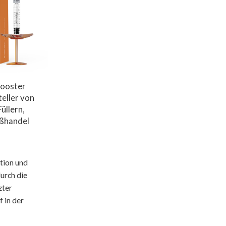
ooster
teller von
üllern,
oßhandel
tion und
urch die
zter
 in der