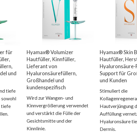
er für
Hyamax® Volumizer
Hyamax® Skin B
ller,
Hautfüller, Kinnfüller,
Hautfüller, Hers
llern,
Lieferant von
Hyaluronsäure-F
del und
Hyaluronsäurefüllern,
Support für Gr
Großhandel und
und Kunden
kundenspezifisch
nd tiefe
Stimuliert die
Wird zur Wangen- und
 sowohl
Kollagenregenera
Kinnvergrößerung verwendet
 tiefe
Hautverjüngung d
und verstärkt die Fülle der
llen.
Auffüllung vernet
Gesichtsmitte und der
Hyaluronsäure tief
Kinnlinie.
Dermis.