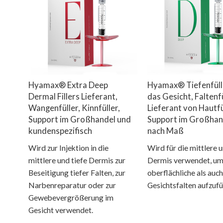
Hyamax® Extra Deep
Hyamax® Tiefenfüll
Dermal Fillers Lieferant,
das Gesicht, Faltenfü
Wangenfüller, Kinnfüller,
Lieferant von Hautfü
Support im Großhandel und
Support im Großhan
kundenspezifisch
nach Maß
Wird zur Injektion in die
Wird für die mittlere u
mittlere und tiefe Dermis zur
Dermis verwendet, um
Beseitigung tiefer Falten, zur
oberflächliche als auch
Narbenreparatur oder zur
Gesichtsfalten aufzufü
Gewebevergrößerung im
Gesicht verwendet.