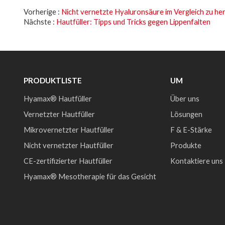
Vorherige
Nicht vernetzte Hyaluronsäure im Vergleich zu he
Nächste
Hautfüller: Tipps und Tricks gegen Lippenfalten
PRODUKTLISTE
UM
Hyamax® Hautfüller
Über uns
Vernetzter Hautfüller
Lösungen
Mikrovernetzter Hautfüller
F & E-Stärke
Nicht vernetzter Hautfüller
Produkte
CE-zertifizierter Hautfüller
Kontaktiere uns
Hyamax® Mesotherapie für das Gesicht