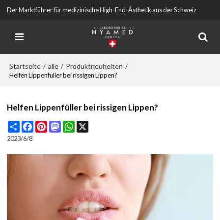
Der Marktführer für medizinische High-End-Ästhetik aus der Schweiz
Startseite
alle
Produktneuheiten
/
/
/
Helfen Lippenfüller bei rissigen Lippen?
Helfen Lippenfüller bei rissigen Lippen?
Share
Facebook
Pinterest
Mastodon
WhatsApp
X
2023/6/8