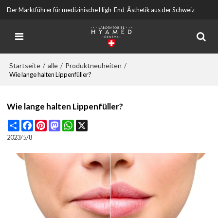
Der Marktführer für medizinische High-End-Ästhetik aus der Schweiz
Startseite
alle
Produktneuheiten
/
/
/
Wie lange halten Lippenfüller?
Wie lange halten Lippenfüller?
Share
Facebook
Pinterest
Mastodon
WhatsApp
X
2023/5/8